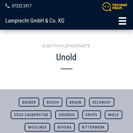
07232 2417
Lamprecht GmbH & Co. KG
ELEKTROKLEINGERAETE
Unold
BEURER
BOSCH
BRAUN
DELONGHI
ESGE-ZAUBERSTAB
GRUNDIG
KRUPS
MIELE
MOULINEX
NIVONA
RITTERWERK