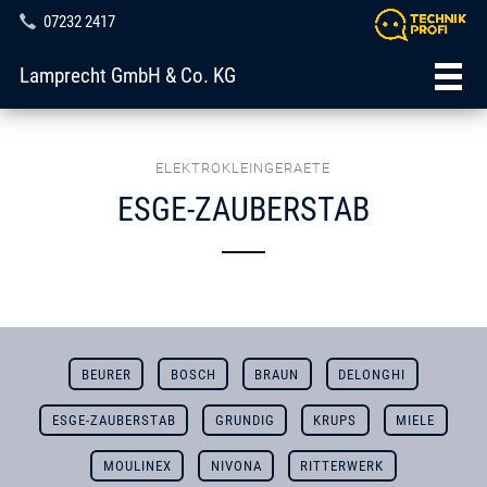
07232 2417
Lamprecht GmbH & Co. KG
ELEKTROKLEINGERAETE
ESGE-ZAUBERSTAB
BEURER
BOSCH
BRAUN
DELONGHI
ESGE-ZAUBERSTAB
GRUNDIG
KRUPS
MIELE
MOULINEX
NIVONA
RITTERWERK