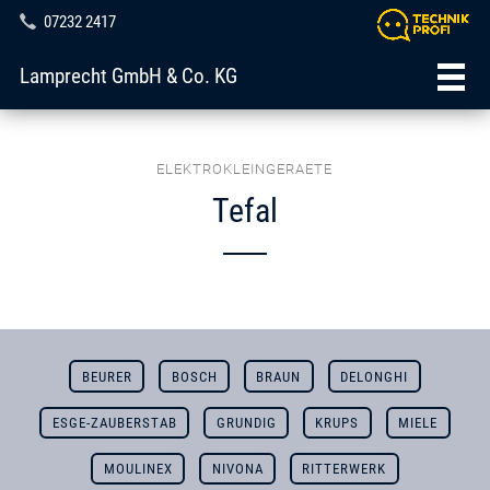
07232 2417
Lamprecht GmbH & Co. KG
ELEKTROKLEINGERAETE
Tefal
BEURER
BOSCH
BRAUN
DELONGHI
ESGE-ZAUBERSTAB
GRUNDIG
KRUPS
MIELE
MOULINEX
NIVONA
RITTERWERK