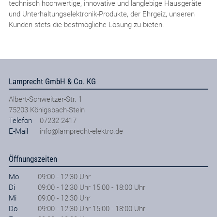
technisch hochwertige, innovative und langlebige Hausgeräte
und Unterhaltungselektronik-Produkte, der Ehrgeiz, unseren
Kunden stets die bestmögliche Lösung zu bieten.
Lamprecht GmbH & Co. KG
Albert-Schweitzer-Str. 1
75203
Königsbach-Stein
Telefon
07232 2417
E-Mail
info@lamprecht-elektro.de
Öffnungszeiten
Mo
09:00 - 12:30 Uhr
Di
09:00 - 12:30 Uhr 15:00 - 18:00 Uhr
Mi
09:00 - 12:30 Uhr
Do
09:00 - 12:30 Uhr 15:00 - 18:00 Uhr