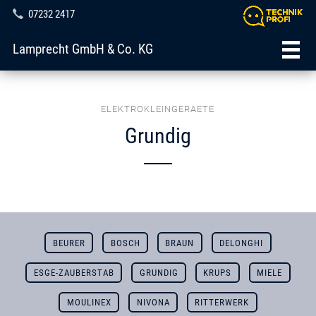
07232 2417
Lamprecht GmbH & Co. KG
ELEKTROKLEINGERAETE
Grundig
BEURER
BOSCH
BRAUN
DELONGHI
ESGE-ZAUBERSTAB
GRUNDIG
KRUPS
MIELE
MOULINEX
NIVONA
RITTERWERK