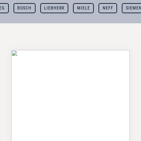
EG
BOSCH
LIEBHERR
MIELE
NEFF
SIEME