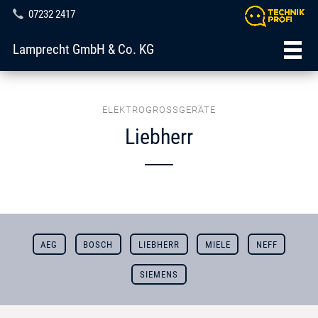
07232 2417
Lamprecht GmbH & Co. KG
ELEKTROGROSSGERÄTE
Liebherr
AEG
BOSCH
LIEBHERR
MIELE
NEFF
SIEMENS